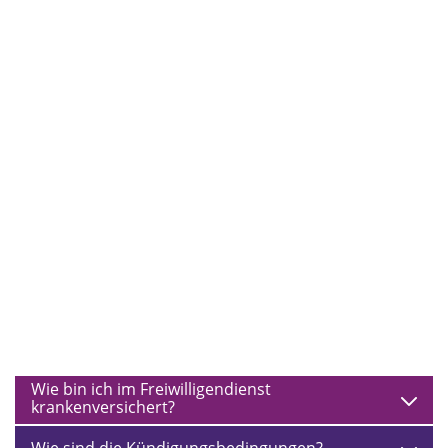
beginnen?
Welche Einsatzstellen gibt es?
Was sind Seminare?
Kann ich eine Unterkunft während meines
Freiwilligendienstes bekommen?
Kann ich einen Freiwilligendienst in Teilzeit
machen?
Muss ich getauft sein, um bei euch einen
Freiwilligendienst zu machen?
Wie viele Urlaubstage habe ich im Jahr?
Was ist, wenn meine Eltern oder ich Kindergeld
oder Waisenrente bekommen?
Wie bin ich im Freiwilligendienst
krankenversichert?