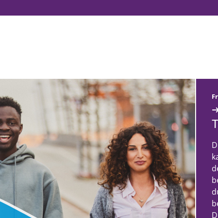
ligendienst bei der Diakonie Hamburg
Fr
T
D
k
d
b
d
b
D